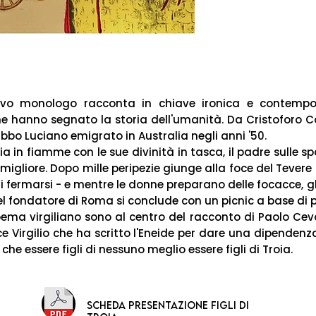
ovo monologo racconta in chiave ironica e contempor
e hanno segnato la storia dell'umanità. Da Cristoforo
bbo Luciano emigrato in Australia negli anni '50.
a in fiamme con le sue divinità in tasca, il padre sulle spal
 migliore. Dopo mille peripezie giunge alla foce del Tever
ui fermarsi - e mentre le donne preparano delle focacce, gli
 del fondatore di Roma si conclude con un picnic a base di 
ema virgiliano sono al centro del racconto di Paolo Cevoli,
e Virgilio che ha scritto l'Eneide per dare una dipendenza
che essere figli di nessuno meglio essere figli di Troia.
scheda presentazione FIGLI DI