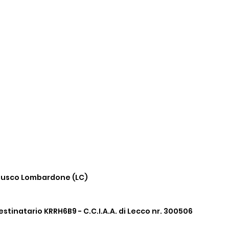
Biografia completa di GIOVANNI
VERNIA
rnusco
Lombardone (LC)
estinatario KRRH6B9 - C.C.I.A.A. di Lecco nr. 300506