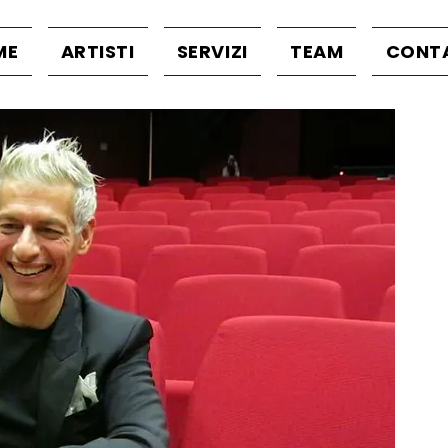
ME
ARTISTI
SERVIZI
TEAM
CONT
GIOVANNI
V
T
S
E