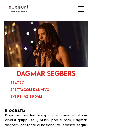
dagmar
segbers
TEATRO
sPETTACOLI DAL VIVO
EVENTI AZIENDALI
BIOGRAFIA
Dopo aver maturato esperienza come solista in
diversi gruppi soul, blues, pop e rock, Dagmar
Segbers, cantante di nazionalità tedesca, segue