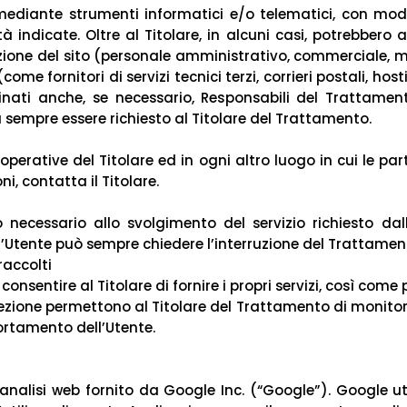
mediante strumenti informatici e/o telematici, con mod
tà indicate. Oltre al Titolare, in alcuni casi, potrebbero
azione del sito (personale amministrativo, commerciale, m
ome fornitori di servizi tecnici terzi, corrieri postali, hos
ati anche, se necessario, Responsabili del Trattamento
 sempre essere richiesto al Titolare del Trattamento.
 operative del Titolare ed in ogni altro luogo in cui le p
ni, contatta il Titolare.
 necessario allo svolgimento del servizio richiesto dall’
’Utente può sempre chiedere l’interruzione del Trattament
raccolti
consentire al Titolare di fornire i propri servizi, così come p
sezione permettono al Titolare del Trattamento di monitora
ortamento dell’Utente.
analisi web fornito da Google Inc. (“Google”). Google util