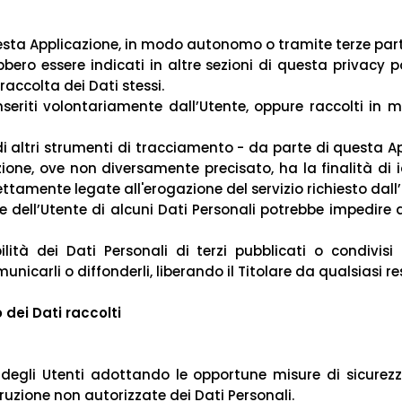
esta Applicazione, in modo autonomo o tramite terze parti, 
ebbero essere indicati in altre sezioni di questa privacy 
raccolta dei Dati stessi.
inseriti volontariamente dall’Utente, oppure raccolti in
di altri strumenti di tracciamento - da parte di questa App
zione, ove non diversamente precisato, ha la finalità di id
rettamente legate all'erogazione del servizio richiesto dall
dell’Utente di alcuni Dati Personali potrebbe impedire 
lità dei Dati Personali di terzi pubblicati o condivi
municarli o diffonderli, liberando il Titolare da qualsiasi re
dei Dati raccolti
li degli Utenti adottando le opportune misure di sicurez
truzione non autorizzate dei Dati Personali.