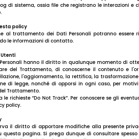
 Log di sistema, ossia file che registrano le interazioni 
.
esta policy
ne al trattamento dei Dati Personali potranno essere 
do le informazioni di contatto.
 Utenti
ati Personali hanno il diritto in qualunque momento di ott
are del Trattamento, di conoscerne il contenuto e l'ori
ellazione, l'aggiornamento, la rettifica, la trasformazion
ione di legge, nonché di opporsi in ogni caso, per motivi 
 del Trattamento.
 richieste “Do Not Track”. Per conoscere se gli eventuali 
y policy.
y
serva il diritto di apportare modifiche alla presente p
su questa pagina. Si prega dunque di consultare spes