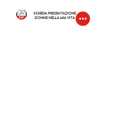
scheda presentazione
donne nella mia vita
SPETTACOLI TEATRALI
Duepunti S.r.l.
Via Sant'Ambrogio 17/a, 23870 Cernusco
Lombardone (LC)
tel.
039 9284612
mail:
info@duepuntisrl.it
P.IVA e C.F.
02869600136
- Codice Destinatario
KRRH6B9 - C.C.I.A.A. di Lecco nr. 300506
Privacy Policy