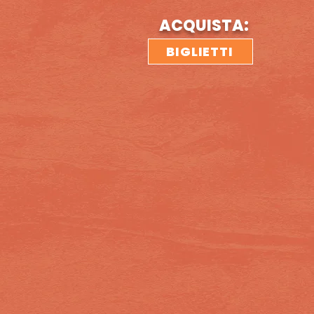
ACQUISTA:
BIGLIETTI