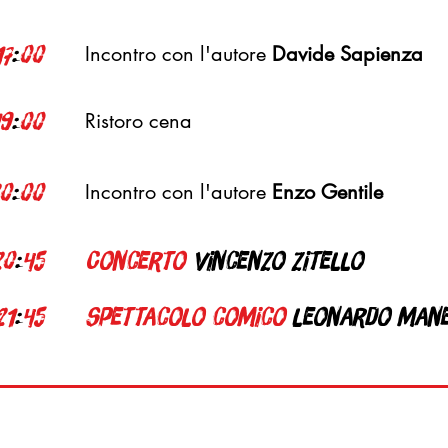
17
:
00
Incontro con l'autore
Davide Sapienza
19
:
00
Ristoro cena
0
:
00
Incontro con l'autore
Enzo Gentile
20
:
45
Concerto
Vincenzo zitello
21
:
45
spettacolo comico
leonardo man