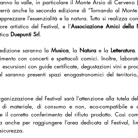
anno la valle, in particolare il Monte Arsio di Cerveno 
terrà anche la seconda edizione di “Tornando al Monte F
rezzare l’essenzialità e la natura. Tutto si realizza con
tore artistico del Festival, e l’
Associazione Amici della 
stica
Duepunti Srl
.
 edizione saranno la
Musica
, la
Natura
e la
Letteratura
.
imento con concerti e spettacoli comici. Inoltre, laborat
escursioni con guide certificate, degustazioni vini e prod
val saranno presenti spazi enogastronomici del territorio
ganizzazione del Festival sarà l’attenzione alla tutela del
zzo di materiale, di consumo e non, eco-compatibile e 
o e il corretto conferimento del rifiuto prodotto. Così c
ta anche per raggiungere l’area dedicata al Festival, l
 sicurezza.