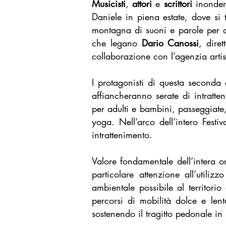
Musicisti
,
attori
e
scrittori
inonder
Daniele in piena estate, dove si 
montagna di suoni e parole per app
che legano
Dario Canossi
, diret
collaborazione con l’agenzia arti
I protagonisti di questa seconda
affiancheranno serate di intratten
per adulti e bambini, passeggiate, 
yoga. Nell’arco dell’intero Festi
intrattenimento.
Valore fondamentale dell’intera or
particolare attenzione all’utili
ambientale possibile al territori
percorsi di mobilità dolce e len
sostenendo il tragitto pedonale in