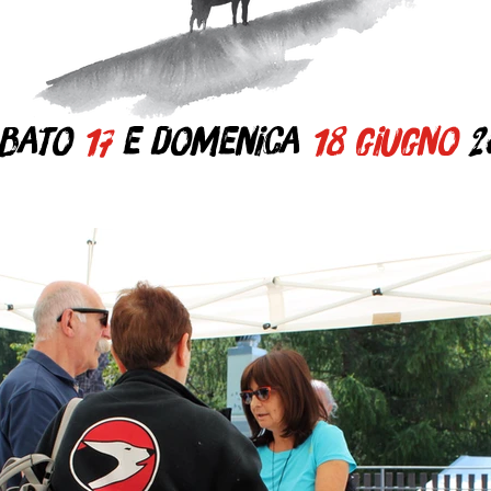
bato
17
e domenica
18 giugno
2