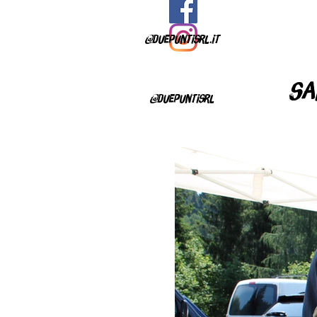
@duepuntisrl.it
sa
@duepuntisrl