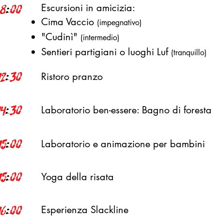
Escursioni in amicizia:
8
:
00
Cima Vaccio
(impegnativo)
"Cudinì"
(intermedio)
Sentieri partigiani o luoghi Luf
(tranquillo)
12
:
30
Ristoro pranzo
4
:
30
Laboratorio ben-essere: Bagno di foresta
15
:
00
Laboratorio e animazione per bambini
15
:
00
Yoga della risata
16
:
00
Esperienza Slackline