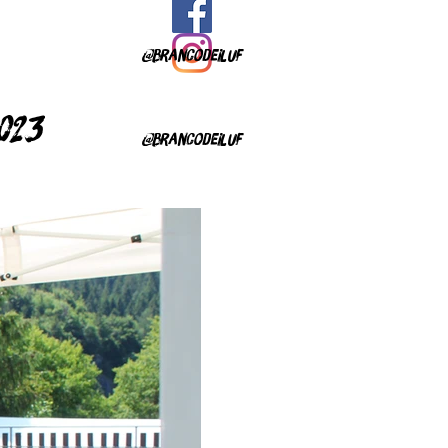
@brancodeiluf
023
@brancodeiluf